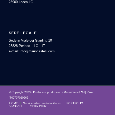
23900 Lecco LC
SEDE LEGALE
Sede in Viale dei Giardini, 10
23828 Perledo – LC – IT
e-mail: info@mariocastelli.com
© Copyright 2023 - ProTubers produzioni di Mario Castelli Srl | P.iva:
IT00707020962
HOME
Service video produzioni lecco
PORTFOLIO
CONTATTI
Privacy Policy